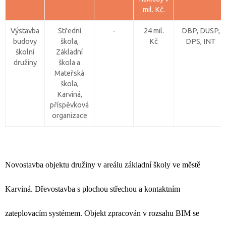
mil. Kč.
Výstavba
Střední
-
24 mil.
DBP, DUSP,
budovy
škola,
Kč
DPS, INT
školní
Základní
družiny
škola a
Mateřská
škola,
Karviná,
příspěvková
organizace
Novostavba objektu družiny v areálu základní školy ve městě
Karviná. Dřevostavba s plochou střechou a kontaktním
zateplovacím systémem. Objekt zpracován v rozsahu BIM se