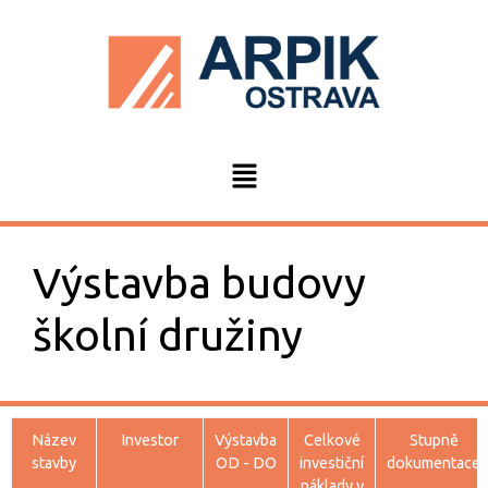
Výstavba budovy
školní družiny
Název
Investor
Výstavba
Celkové
Stupně
stavby
OD - DO
investiční
dokumentace
náklady v